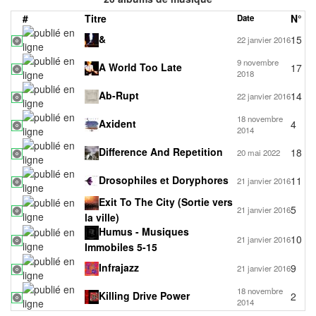
#
Titre
N°
Date
&
15
22 janvier 2016
9 novembre
A World Too Late
17
2018
Ab-Rupt
14
22 janvier 2016
18 novembre
Axident
4
2014
Difference And Repetition
18
20 mai 2022
Drosophiles et Doryphores
11
21 janvier 2016
Exit To The City (Sortie vers
5
21 janvier 2016
la ville)
Humus - Musiques
10
21 janvier 2016
Immobiles 5-15
Infrajazz
9
21 janvier 2016
18 novembre
Killing Drive Power
2
2014